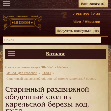
Ваш заказ:
(0)
+7 988 500 49 38
Viber
/
Whatsapp
Получить консультацию
Каталог
Салон старинных вещей "Шебби"
Мебель
Мебель для столовой
Столы
Старинный раздвижной обеденный стол из карельской березы
Старинный раздвижной
обеденный стол из
карельской березы код.