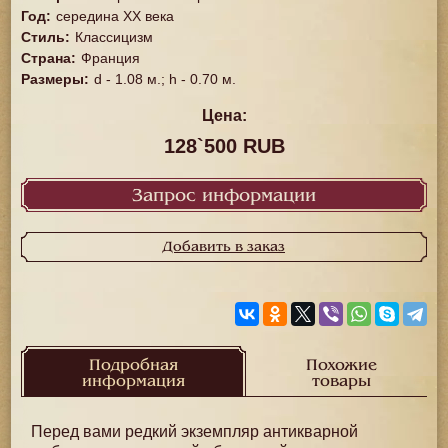
Год
:
cередина ХХ века
Стиль
:
Классицизм
Страна
:
Франция
Размеры
:
d - 1.08 м.; h - 0.70 м.
Цена:
128`500 RUB
Запрос информации
Добавить в заказ
Подробная
Похожие
информация
товары
Перед вами редкий экземпляр антикварной