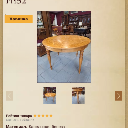
FN52
Новинка
★
★
★
★
★
Рейтинг товара
Оценок
1
Рейтинг
5
Материал
:
Карельская береза