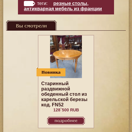
теги:
резные столы
,
антикварная мебель из франции
Вы смотрели
Новинка
Старинный
раздвижной
обеденный стол из
карельской березы
код. FN52
128`500 RUB
подробнее