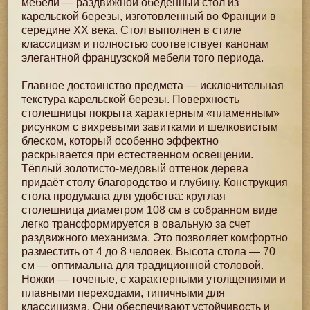
мебели — раздвижной обеденный стол из
карельской березы, изготовленный во Франции в
середине XX века. Стол выполнен в стиле
классицизм и полностью соответствует канонам
элегантной французской мебели того периода.
Главное достоинство предмета — исключительная
текстура карельской березы. Поверхность
столешницы покрыта характерным «пламенным»
рисунком с вихревыми завитками и шелковистым
блеском, который особенно эффектно
раскрывается при естественном освещении.
Тёплый золотисто-медовый оттенок дерева
придаёт столу благородство и глубину. Конструкция
стола продумана для удобства: круглая
столешница диаметром 108 см в собранном виде
легко трансформируется в овальную за счет
раздвижного механизма. Это позволяет комфортно
разместить от 4 до 8 человек. Высота стола — 70
см — оптимальна для традиционной столовой.
Ножки — точеные, с характерными утолщениями и
плавными переходами, типичными для
классицизма. Они обеспечивают устойчивость и