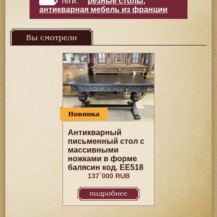
теги:
резные столы
,
антикварная мебель из франции
Вы смотрели
Новинка
Антикварный
письменный стол с
массивными
ножками в форме
балясин код. EE518
137`000 RUB
подробнее