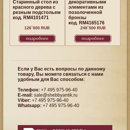
Старинный стол из
декоративными
красного дерева с
элементами из
резным подстольем
позолоченной
код. RM4101471
бронзы
код. RM4165176
126`000 RUB
248`500 RUB
подробнее
подробнее
Если у Вас есть вопросы по данному
товару, Вы можете связаться с нами
удобным для Вас способом:
Телефон:
+7 495 975-96-40
E-mail:
sale@shebbyantik.ru
Viber:
+7 495 975-96-40
Whatsapp:
+7 495 975-96-40