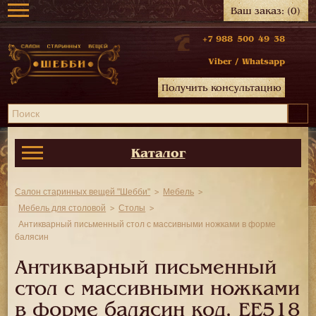
Ваш заказ:
(0)
+7 988 500 49 38
Viber
/
Whatsapp
Получить консультацию
Каталог
Салон старинных вещей "Шебби"
Мебель
Мебель для столовой
Столы
Антикварный письменный стол с массивными ножками в форме
балясин
Антикварный письменный
стол с массивными ножками
в форме балясин код.
EE518