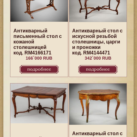
Антикварный
Антикварный стол с
письменный стол с
искусной резьбой
кожаной
столешницы, царги
столешницей
и проножки
код. RM4166171
код. RM4144471
166`000 RUB
342`000 RUB
подробнее
подробнее
Антикварный стол с