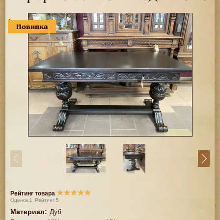
Новинка
★
★
★
★
★
Рейтинг товара
Оценок
1
Рейтинг
5
Материал
:
Дуб