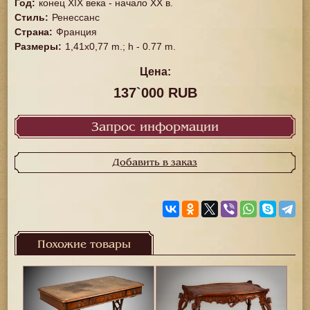
Год
:
конец XIX века - начало ХХ в.
Стиль
:
Ренессанс
Страна
:
Франция
Размеры
:
1,41х0,77 m.; h - 0.77 m.
Цена:
137`000 RUB
Запрос информации
Добавить в заказ
Похожие товары