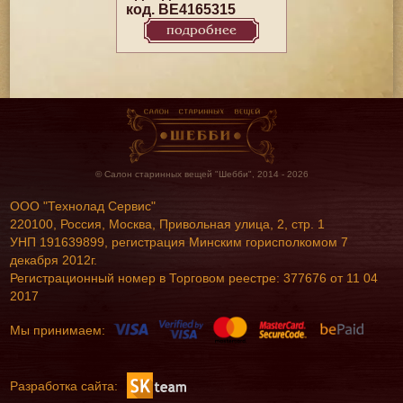
код. BE4165315
подробнее
© Салон старинных вещей "Шебби", 2014 - 2026
ООО "Технолад Сервис"
220100, Россия, Москва, Привольная улица, 2, стр. 1
УНП 191639899, регистрация Минским горисполкомом 7
декабря 2012г.
Регистрационный номер в Торговом реестре: 377676 от 11 04
2017
Мы принимаем:
Разработка сайта: