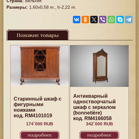
Страна
:
Бельгия
Размеры
:
1,60x0,58 m., h-2,22 m.
Похожие товары
Антикварный
Старинный шкаф с
одностворчатый
фигурными
шкаф с зеркалом
ножками
(bonnetière)
код. RM4101019
код. RM4166058
174`000 RUB
342`000 RUB
подробнее
подробнее