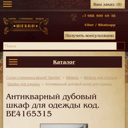
Ваш заказ:
(0)
+7 988 500 49 38
Viber
/
Whatsapp
Получить консультацию
Каталог
Салон старинных вещей "Шебби"
Мебель
Мебель для спальни
Шкафы для одежды
Антикварный дубовый шкаф для одежды
Антикварный дубовый
шкаф для одежды код.
BE4165315