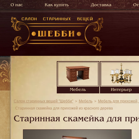
О нас
Как купить
Доставка
От
Мебель
Интерьер
Салон старинных вещей "Шебби"
Мебель
Мебель для прихожей,
Старинная скамейка для прихожей из красного дерева
Старинная скамейка для при