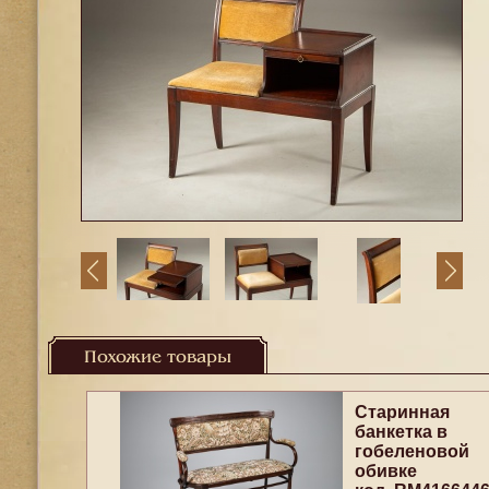
Похожие товары
Старинная
банкетка в
гобеленовой
обивке