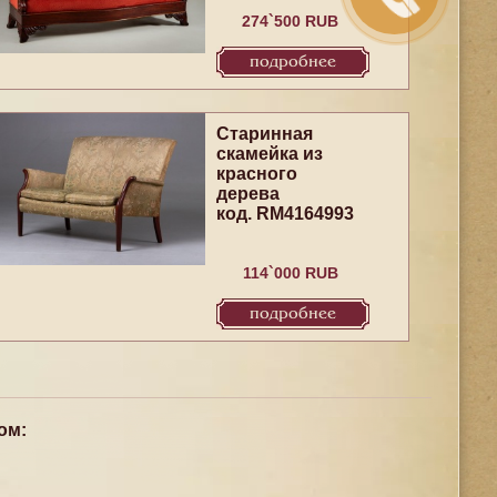
274`500 RUB
подробнее
Старинная
скамейка из
красного
дерева
код. RM4164993
114`000 RUB
подробнее
ом: