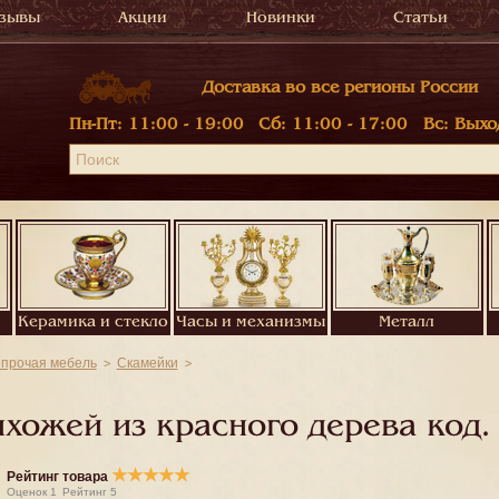
зывы
Акции
Новинки
Статьи
Доставка во все регионы России
Пн-Пт:
11:00 - 19:00
Сб:
11:00 - 17:00
Вс:
Выхо
Керамика и стекло
Часы и механизмы
Металл
 прочая мебель
Скамейки
хожей из красного дерева код
★
★
★
★
★
Рейтинг товара
Оценок
1
Рейтинг
5