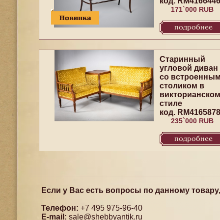
код. RM416644
171`000 RUB
Новинка
подробнее
Старинный
угловой диван
со встроенны
столиком в
викторианско
стиле
код. RM416587
235`000 RUB
подробнее
Если у Вас есть вопросы по данному товару
Телефон:
+7 495 975-96-40
E-mail:
sale@shebbyantik.ru