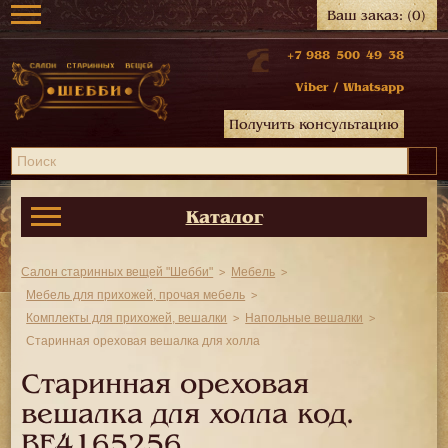
Ваш заказ:
(0)
+7 988 500 49 38
Viber
/
Whatsapp
Получить консультацию
Каталог
Салон старинных вещей "Шебби"
Мебель
Мебель для прихожей, прочая мебель
Комплекты для прихожей, вешалки
Напольные вешалки
Старинная ореховая вешалка для холла
Старинная ореховая
вешалка для холла код.
BE4165256