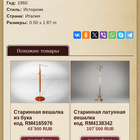
Год
:
1960
Стиль
:
Историзм
Страна
:
Италия
Размеры
:
0.50 x 1.87 m
Похожие товары
Старинная вешалка
Старинная латунная
из бука
вешалка
код. RM4165976
код. RM4138342
43`500 RUB
107`000 RUB