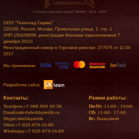
© Салон старинных вещей "Шебби", 2014 - 2026
ООО "Технолад Сервис"
220100, Россия, Москва, Привольная улица, 2, стр. 1
УНП 191639899, регистрация Минским горисполкомом 7
декабря 2012г.
Регистрационный номер в Торговом реестре: 377676 от 11 04
2017
Мы принимаем:
Разработка сайта:
Контакты:
Режим работы:
Телефон:
+7 988 500 49 38
Пн-Пт:
11:00 - 19:00
Email:
sale@shebbyantik.ru
Сб:
11:00 - 17:00
Skype:
shebbyantik
Вс:
Выходной
Viber:
+7 925 879-16-85
Whatsapp:
+7 925 879-16-85