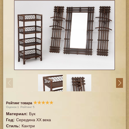
★
★
★
★
★
Рейтинг товара
Оценок
1
Рейтинг
5
Материал
:
Бук
Год
:
Середина XX векa
Стиль
:
Кантри