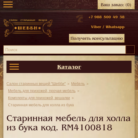
Ваш заказ:
(0)
+7 988 500 49 38
Viber
/
Whatsapp
Получить консультацию
Каталог
Салон старинных вещей "Шебби"
Мебель
Мебель для прихожей, прочая мебель
Комплекты для прихожей, вешалки
Старинная мебель для холла из бука
Старинная мебель для холла
из бука код.
RM4100818