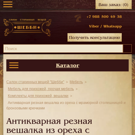
Ваш заказ:
(0)
+7 988 500 49 38
Viber
/
Whatsapp
Получить консультацию
Каталог
Салон старинных вещей "Шебби"
Мебель
Мебель для прихожей, прочая мебель
Комплекты для прихожей, вешалки
Антикварная резная вешалка из ореха с мраморной столешницей и
бронзовыми крючками
Антикварная резная
вешалка из ореха с