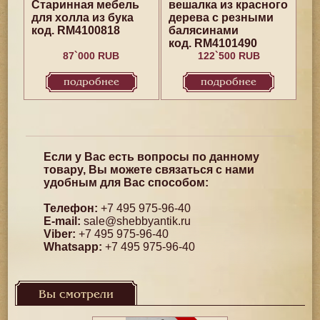
Старинная мебель
вешалка из красного
для холла из бука
дерева с резными
код. RM4100818
балясинами
код. RM4101490
87`000 RUB
122`500 RUB
подробнее
подробнее
Если у Вас есть вопросы по данному
товару, Вы можете связаться с нами
удобным для Вас способом:
Телефон:
+7 495 975-96-40
E-mail:
sale@shebbyantik.ru
Viber:
+7 495 975-96-40
Whatsapp:
+7 495 975-96-40
Вы смотрели