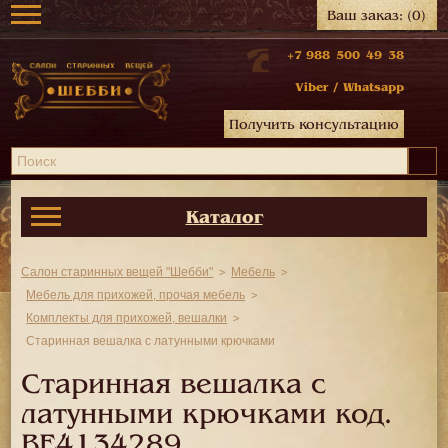
Ваш заказ:
(0)
+7 988 500 49 38
Viber
/
Whatsapp
Получить консультацию
Каталог
Салон старинных вещей "Шебби"
Мебель
Мебель для прихожей, прочая мебель
Комплекты для прихожей, вешалки
Старинная вешалка с латунными крючками
Старинная вешалка с
латунными крючками код.
BE4134289