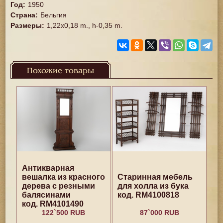
Год
:
1950
Страна
:
Бельгия
Размеры
:
1,22x0,18 m., h-0,35 m.
Похожие товары
Антикварная
вешалка из красного
Старинная мебель
дерева с резными
для холла из бука
балясинами
код. RM4100818
код. RM4101490
122`500 RUB
87`000 RUB