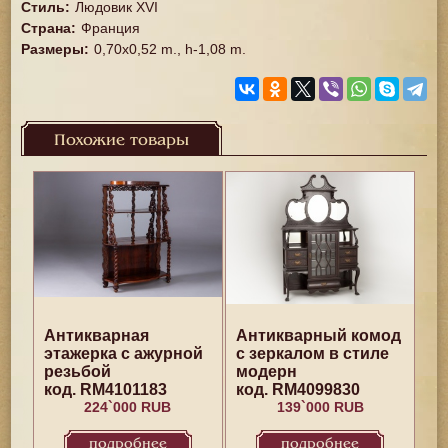
Стиль
:
Людовик XVI
Страна
:
Франция
Размеры
:
0,70x0,52 m., h-1,08 m.
Похожие товары
Антикварная
Антикварный комод
этажерка с ажурной
с зеркалом в стиле
резьбой
модерн
код. RM4101183
код. RM4099830
224`000 RUB
139`000 RUB
подробнее
подробнее