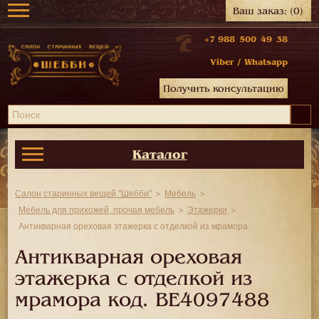
Ваш заказ:
(0)
+7 988 500 49 38
Viber
/
Whatsapp
Получить консультацию
Каталог
Салон старинных вещей "Шебби"
Мебель
Мебель для прихожей, прочая мебель
Этажерки
Антикварная ореховая этажерка с отделкой из мрамора
Антикварная ореховая
этажерка с отделкой из
мрамора код.
BE4097488