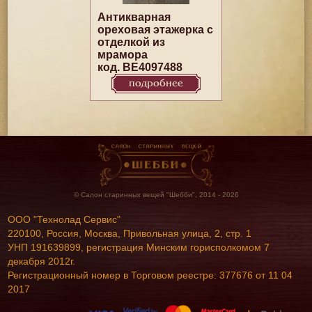
Антикварная
ореховая этажерка с
отделкой из
мрамора
код. BE4097488
подробнее
© Салон старинных вещей "Шебби", 2014 - 2026
ООО "Технолад Сервис"
220100, Россия, Москва, Привольная улица, 2, стр. 1
УНП 191639899, регистрация Минским горисполкомом 7
декабря 2012г.
Регистрационный номер в Торговом реестре: 377676 от 11 04
2017