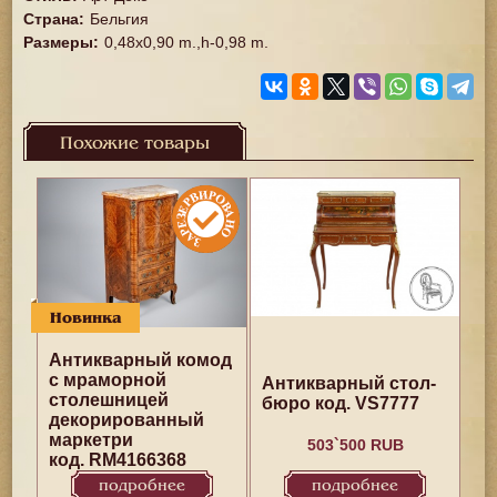
Страна
:
Бельгия
Размеры
:
0,48x0,90 m.,h-0,98 m.
Похожие товары
Новинка
Антикварный комод
с мраморной
Антикварный стол-
столешницей
бюро код. VS7777
декорированный
маркетри
503`500 RUB
код. RM4166368
подробнее
подробнее