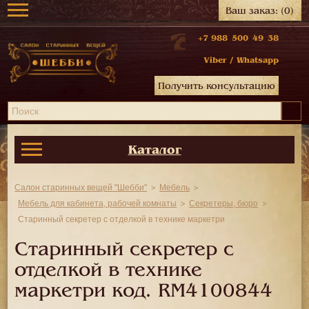
Ваш заказ:
(0)
+7 988 500 49 38
Viber
/
Whatsapp
Получить консультацию
Каталог
Салон старинных вещей "Шебби"
Мебель
Мебель для кабинета, рабочей комнаты
Секретеры, бюро
Старинный секретер с отделкой в технике маркетри
Старинный секретер с
отделкой в технике
маркетри код.
RM4100844