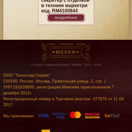
секретер с отделкой
в технике маркетри
код. RM4100844
подробнее
© Салон старинных вещей "Шебби", 2014 - 2026
ООО "Технолад Сервис"
220100, Россия, Москва, Привольная улица, 2, стр. 1
УНП 191639899, регистрация Минским горисполкомом 7
декабря 2012г.
Регистрационный номер в Торговом реестре: 377676 от 11 04
2017
Мы принимаем: