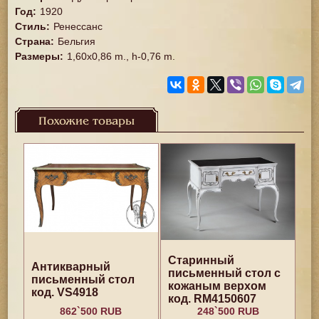
Год
:
1920
Стиль
:
Ренессанс
Страна
:
Бельгия
Размеры
:
1,60x0,86 m., h-0,76 m.
Похожие товары
Старинный
Антикварный
письменный стол с
письменный стол
кожаным верхом
код. VS4918
код. RM4150607
862`500 RUB
248`500 RUB