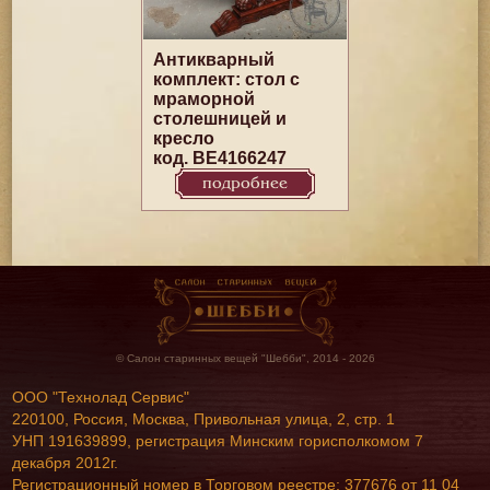
Антикварный
комплект: стол с
мраморной
столешницей и
кресло
код. BE4166247
подробнее
© Салон старинных вещей "Шебби", 2014 - 2026
ООО "Технолад Сервис"
220100, Россия, Москва, Привольная улица, 2, стр. 1
УНП 191639899, регистрация Минским горисполкомом 7
декабря 2012г.
Регистрационный номер в Торговом реестре: 377676 от 11 04