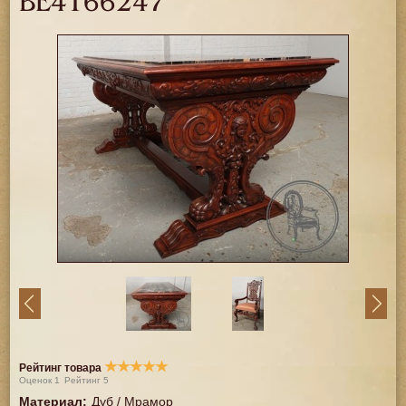
BE4166247
★
★
★
★
★
Рейтинг товара
Оценок
1
Рейтинг
5
Материал
:
Дуб / Мрамор