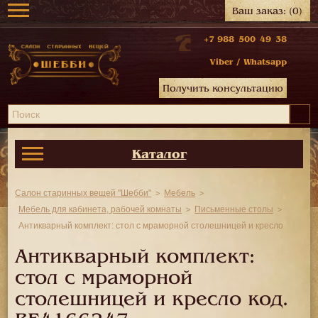
Ваш заказ:
(0)
+7 988 500 49 38
Viber
/
Whatsapp
Получить консультацию
Каталог
Салон старинных вещей "Шебби"
Мебель
Мебель для кабинета, рабочей комнаты
Письменные столы
Антикварный комплект: стол с мраморной столешницей и кресло
Антикварный комплект:
стол с мраморной
столешницей и кресло код.