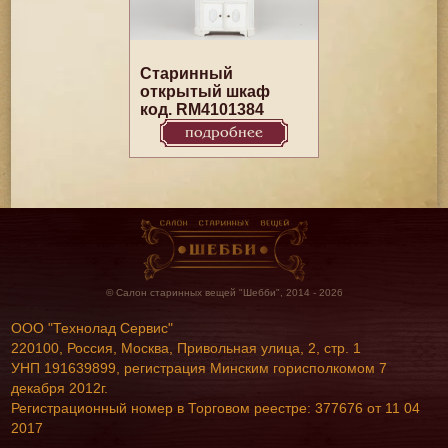
Старинный
открытый шкаф
код. RM4101384
подробнее
© Салон старинных вещей "Шебби", 2014 - 2026
ООО "Технолад Сервис"
220100, Россия, Москва, Привольная улица, 2, стр. 1
УНП 191639899, регистрация Минским горисполкомом 7
декабря 2012г.
Регистрационный номер в Торговом реестре: 377676 от 11 04
2017