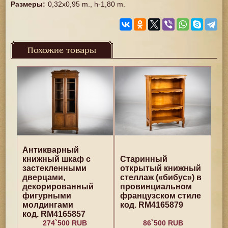
Размеры
:
0,32x0,95 m., h-1,80 m.
Похожие товары
Антикварный
книжный шкаф с
Старинный
застекленными
открытый книжный
дверцами,
стеллаж («бибус») в
декорированный
провинциальном
фигурными
французском стиле
молдингами
код. RM4165879
код. RM4165857
274`500 RUB
86`500 RUB