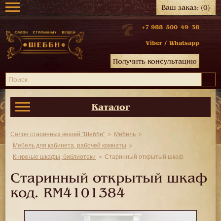
Ваш заказ:
(0)
+7 988 500 49 38
Viber
/
Whatsapp
Получить консультацию
Каталог
Салон старинных вещей "Шебби"
Мебель
Мебель для кабинета, рабочей комнаты
Книжные шкафы, библиотеки
Старинный открытый шкаф
Старинный открытый шкаф
код.
RM4101384