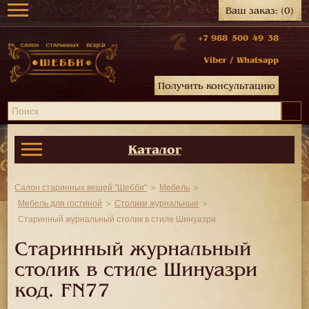
Ваш заказ:
(0)
+7 988 500 49 38
Viber
/
Whatsapp
Получить консультацию
Каталог
Салон старинных вещей "Шебби"
Мебель
Мебель для гостиной
Столики журнальные
Старинный журнальный столик в стиле Шинуазри
Старинный журнальный
столик в стиле Шинуазри
код.
FN77