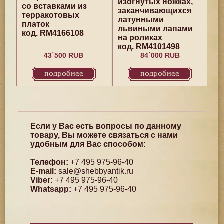
изогнутых ножках,
со вставками из
заканчивающихся
терракотовых
латунными
платок
львиными лапами
код. RM4166108
на роликах
код. RM4101498
43`500 RUB
84`000 RUB
подробнее
подробнее
Если у Вас есть вопросы по данному
товару, Вы можете связаться с нами
удобным для Вас способом:
Телефон:
+7 495 975-96-40
E-mail:
sale@shebbyantik.ru
Viber:
+7 495 975-96-40
Whatsapp:
+7 495 975-96-40