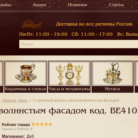
зывы
Акции
Новинки
Статьи
Доставка во все регионы России
Пн-Пт:
11:00 - 19:00
Сб:
11:00 - 17:00
Вс:
Выхо
Керамика и стекло
Часы и механизмы
Металл
Комоды, бары
Старинный комод с резным волнистым фасадом
 волнистым фасадом код.
BE410
★
★
★
★
★
Рейтинг товара
Оценок
1
Рейтинг
5
Материал
:
Дуб