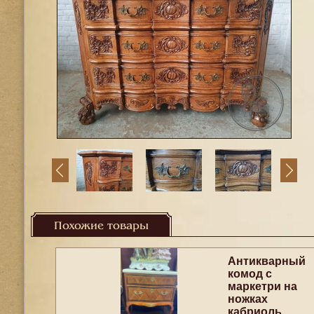
Похожие товары
Антикварный
комод с
маркетри на
ножках
кабриоль