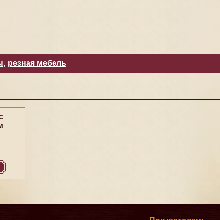
ы
,
резная мебель
с
м