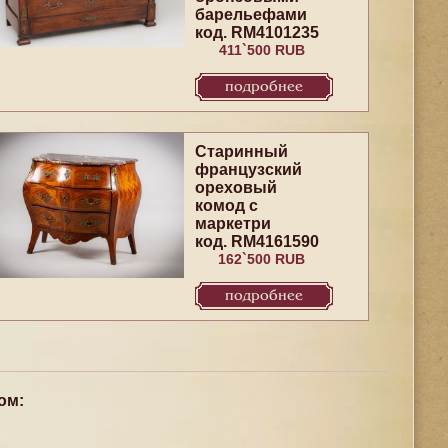
барельефами
код. RM4101235
411`500 RUB
подробнее
Старинный
французский
ореховый
комод с
маркетри
код. RM4161590
162`500 RUB
подробнее
ом: