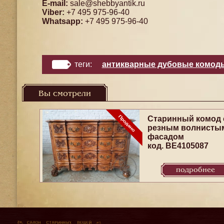
E-mail:
sale@shebbyantik.ru
Viber:
+7 495 975-96-40
Whatsapp:
+7 495 975-96-40
теги:
антикварные дубовые комод
Вы смотрели
Старинный комод 
резным волнисты
фасадом
код. BE4105087
подробнее