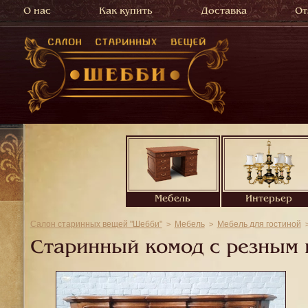
О нас
Как купить
Доставка
От
Мебель
Интерьер
Салон старинных вещей "Шебби"
Мебель
Мебель для гостиной
Старинный комод с резным