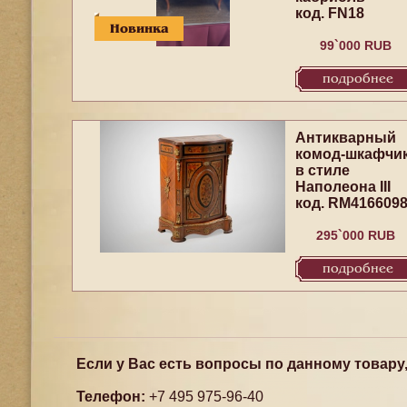
код. FN18
Новинка
99`000 RUB
подробнее
Антикварный
комод-шкафчи
в стиле
Наполеона III
код. RM416609
295`000 RUB
подробнее
Если у Вас есть вопросы по данному товару
Телефон:
+7 495 975-96-40