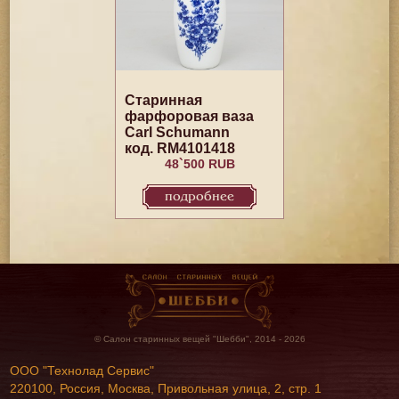
Старинная
фарфоровая ваза
Carl Schumann
код. RM4101418
48`500 RUB
подробнее
© Салон старинных вещей "Шебби", 2014 - 2026
ООО "Технолад Сервис"
220100, Россия, Москва, Привольная улица, 2, стр. 1