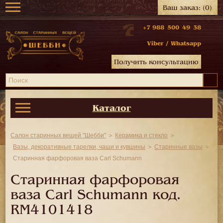
Ваш заказ:
(0)
+7 988 500 49 38
Viber
/
Whatsapp
Получить консультацию
Каталог
Салон старинных вещей "Шебби"
Керамика и стекло
Вазы, декоративные тарелки, чаши и кувшины
Старинные вазы
Старинная фарфоровая ваза Carl Schumann
Старинная фарфоровая
ваза Carl Schumann код.
RM4101418