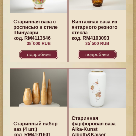
Старинная ваза с
Винтажная ваза из
росписью в стиле
янтарного резного
Шинуазри
стекла
код. RM4113546
код. RM4103093
38`000 RUB
35`500 RUB
подробнее
подробнее
Старинная
Старинный набор
фарфоровая ваза
ваз (4 шт.)
Alka-Kunst
код. RM4101601
Alboth&Kaiser