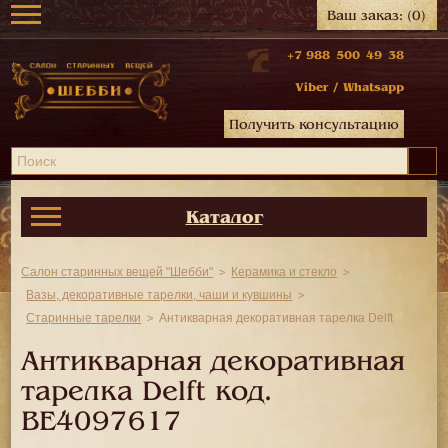
Ваш заказ:
(0)
+7 988 500 49 38
Viber
/
Whatsapp
Получить консультацию
Каталог
Салон старинных вещей "Шебби"
Керамика и стекло
Вазы, декоративные тарелки, чаши и кувшины
Старинные тарелки
Антикварная декоративная тарелка Delft
Антикварная декоративная
тарелка Delft код.
BE4097617