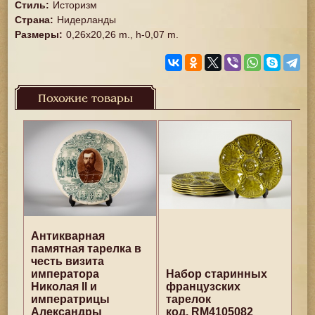
Стиль
:
Историзм
Страна
:
Нидерланды
Размеры
:
0,26x20,26 m., h-0,07 m.
Похожие товары
Антикварная
памятная тарелка в
честь визита
императора
Набор старинных
Николая II и
французских
императрицы
тарелок
Александры
код. RM4105082