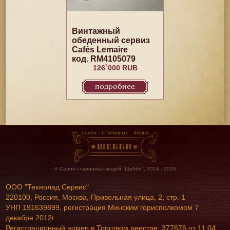
Винтажный
обеденный сервиз
Cafés Lemaire
код. RM4105079
126`000 RUB
подробнее
© Салон старинных вещей "Шебби", 2014 - 2026
ООО "Технолад Сервис"
220100, Россия, Москва, Привольная улица, 2, стр. 1
УНП 191639899, регистрация Минским горисполкомом 7
декабря 2012г.
Регистрационный номер в Торговом реестре: 377676 от 11 04