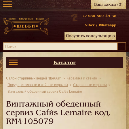
Ваш заказ:
(0)
+7 988 500 49 38
Viber
/
Whatsapp
Получить консультацию
Каталог
Салон старинных вещей "Шебби"
Керамика и стекло
Посуда, столовые и чайные сервизы
Старинные сервизы
Винтажный обеденный сервиз Cafés Lemaire
Винтажный обеденный
сервиз Cafés Lemaire код.
RM4105079