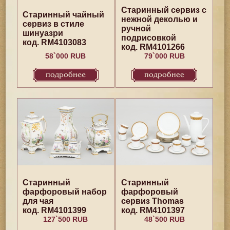
Старинный сервиз с
Старинный чайный
нежной деколью и
сервиз в стиле
ручной
шинуазри
подрисовкой
код. RM4103083
код. RM4101266
58`000 RUB
79`000 RUB
подробнее
подробнее
Старинный
Старинный
фарфоровый набор
фарфоровый
для чая
сервиз Thomas
код. RM4101399
код. RM4101397
127`500 RUB
48`500 RUB