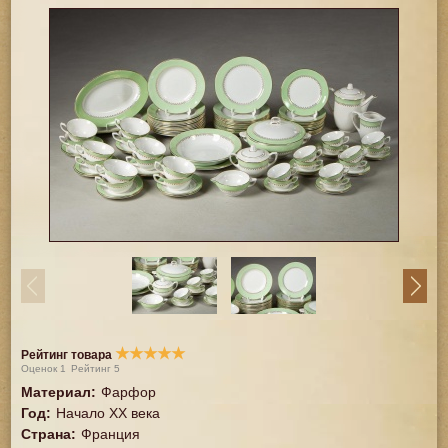
★
★
★
★
★
Рейтинг товара
Оценок
1
Рейтинг
5
Материал
:
Фарфор
Год
:
Начало XX века
Страна
:
Франция