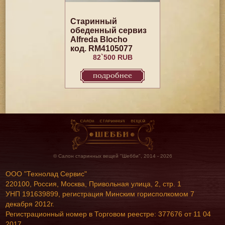
Старинный
обеденный сервиз
Alfreda Blocho
код. RM4105077
82`500 RUB
подробнее
© Салон старинных вещей "Шебби", 2014 - 2026
ООО "Технолад Сервис"
220100, Россия, Москва, Привольная улица, 2, стр. 1
УНП 191639899, регистрация Минским горисполкомом 7
декабря 2012г.
Регистрационный номер в Торговом реестре: 377676 от 11 04
2017