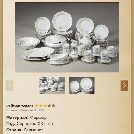
★
★
★
★
★
Рейтинг товара
Оценок
4
Рейтинг
3.8125
Материал
:
Фарфор
Год
:
Середина XX векa
Страна
:
Германия