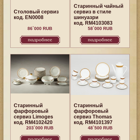
Старинный чайный
Столовый сервиз
сервиз в стиле
код. EN0008
шинуазри
код. RM4103083
86`000 RUB
58`000 RUB
подробнее
подробнее
Старинный
Старинный
фарфоровый
фарфоровый
сервиз Limoges
сервиз Thomas
код. RM4102420
код. RM4101397
203`000 RUB
48`500 RUB
подробнее
подробнее