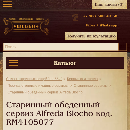
Ваш заказ:
(0)
+7 988 500 49 38
Viber
/
Whatsapp
Получить консультацию
Каталог
Салон старинных вещей "Шебби"
Керамика и стекло
Посуда, столовые и чайные сервизы
Старинные сервизы
Старинный обеденный сервиз Alfreda Blocho
Старинный обеденный
сервиз Alfreda Blocho код.
RM4105077