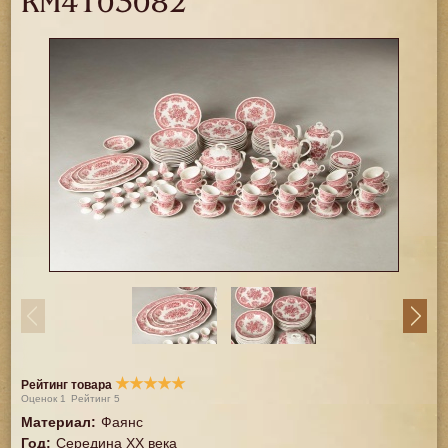
RM4103082
★
★
★
★
★
Рейтинг товара
Оценок
1
Рейтинг
5
Материал
:
Фаянс
Год
:
Середина XX векa