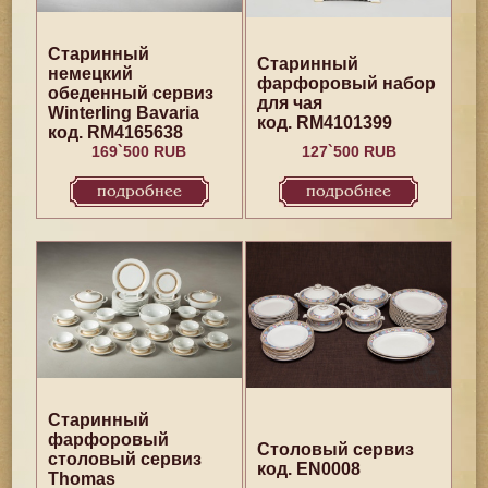
Старинный
Старинный
немецкий
фарфоровый набор
обеденный сервиз
для чая
Winterling Bavaria
код. RM4101399
код. RM4165638
169`500 RUB
127`500 RUB
подробнее
подробнее
Старинный
фарфоровый
Столовый сервиз
столовый сервиз
код. EN0008
Thomas