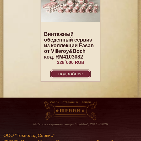
Винтажный
обеденный сервиз
из коллекции Fasan
от Villeroy&Boch
код. RM4103082
328`000 RUB
подробнее
© Салон старинных вещей "Шебби", 2014 - 2026
ООО "Технолад Сервис"