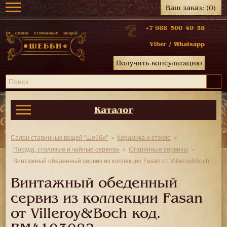
Ваш заказ:
(0)
+7 988 500 49 38
Viber
/
Whatsapp
Получить консультацию
Каталог
Салон старинных вещей "Шебби"
Керамика и стекло
Посуда, столовые и чайные сервизы
Старинные сервизы
Винтажный обеденный сервиз из коллекции Fasan от Villeroy&Boch
Винтажный обеденный
сервиз из коллекции Fasan
от Villeroy&Boch код.